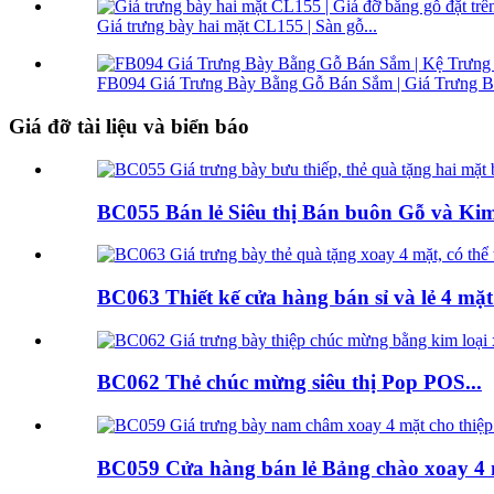
Giá trưng bày hai mặt CL155 | Sàn gỗ...
FB094 Giá Trưng Bày Bằng Gỗ Bán Sắm | Giá Trưng Bà
Giá đỡ tài liệu và biển báo
BC055 Bán lẻ Siêu thị Bán buôn Gỗ và Kim 
BC063 Thiết kế cửa hàng bán sỉ và lẻ 4 mặt 
BC062 Thẻ chúc mừng siêu thị Pop POS...
BC059 Cửa hàng bán lẻ Bảng chào xoay 4 m