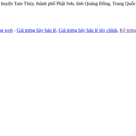
 huyện Tam Thủy, thành phố Phật Sơn, tỉnh Quảng Đông, Trung Quốc
ang web
-
Giá trưng bày bán lẻ
,
Giá trưng bày bán lẻ tùy chỉnh
,
Kệ trưn