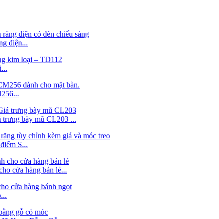
g điện...
...
256...
á trưng bày mũ CL203 ...
điểm S...
o cửa hàng bán lẻ...
...