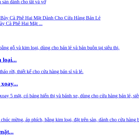
y Cà Phê Hai Mặt ...
loại...
xoay...
ặt...