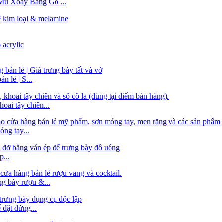
Mũ Xoay Bằng Gỗ ...
 lẻ | S...
oai tây chiên...
ng tay...
...
ng bày rượu &...
 đặt đứng...