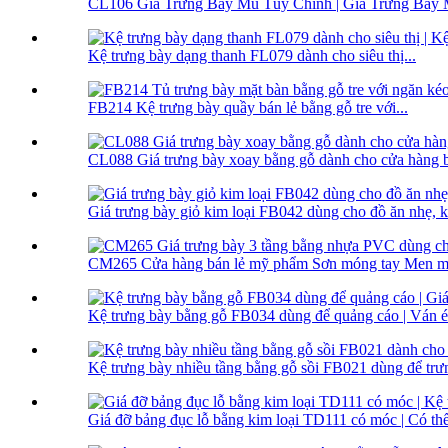
CL106 Giá Trưng Bày Mũ Tùy Chỉnh | Giá Trưng Bày 
Kệ trưng bày dạng thanh FL079 dành cho siêu thị...
FB214 Kệ trưng bày quầy bán lẻ bằng gỗ tre với...
CL088 Giá trưng bày xoay bằng gỗ dành cho cửa hàng bán
Giá trưng bày giỏ kim loại FB042 dùng cho đồ ăn nhẹ, kh
CM265 Cửa hàng bán lẻ mỹ phẩm Sơn móng tay Men mó
Kệ trưng bày bằng gỗ FB034 dùng để quảng cáo | Ván ép
Kệ trưng bày nhiều tầng bằng gỗ sồi FB021 dùng để trư
Giá đỡ bảng đục lỗ bằng kim loại TD111 có móc | Có thể