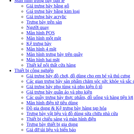
Màn hình trưng bày bán lẻ
Giá trưng bày bằng gỗ
Giá trưng bày bằng kim loại
Giá trưng bày acrylic
Trưng bày trên sàn
Người quay
Màn hình POS
Màn hình một mặt
Kệ trưng bày
Màn hình 4 mặt
Màn hình trưng bày trên quầy
Màn hình hai mặt
Thiết kế nội thất cửa hàng
Thiết bị công nghiệp
Giá trưng bày đồ chơi, đồ dùng cho em bé và thú cưng
Các gian trưng bày sản phẩm chăm sóc sức khỏe và sắc 
Giá trưng bày phụ tùng và phụ kiện ô tô
Giá trưng bày quần áo và phụ kiện
Các quầy trưng bày thực phẩm, đồ uống và hàng tiện lợi
Màn hình điện tử tiêu dùng
Đồ gia dụng & Kệ trưng bày hàng tạp hóa
Trưng bày vật liệu và đồ dùng sửa chữa nhà cửa
Thiết bị chiếu sáng và màn hình điện
Trưng bày thiết bị gia dụng
Giá đỡ tài liệu và biển báo