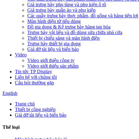
Giá trưng bày phụ tùng và phụ kiện ô tô
Giá trưng bày quần áo và phụ kiện
Các quầy trưng bày thực phẩm, đồ uống và hàng tiện lợi
Màn hình điện tử tiêu dùng
Đồ gia dụng & Kệ trưng bày hàng tạp hóa
Trưng bày vật liệu và đồ dùng sửa chữa nhà cửa
Thiết bị chiếu sáng và màn hình điện
Trưng bày thiết bị gia dụng
Giá đỡ tài liệu và biển báo
Video
Video giới thiệu công ty
Video giới thiệu sản phẩm
Tin tức TP Display
Liên hệ với chúng tôi
Câu hỏi thường gặp
English
Trang chủ
Thiết bị công nghiệp
Giá đỡ tài liệu và biển báo
Thể loại