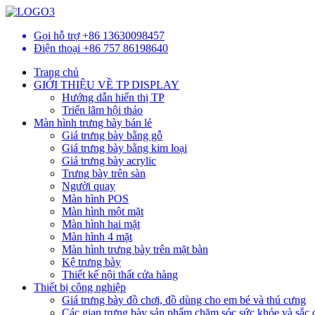
Gọi hỗ trợ
+86 13630098457
Điện thoại
+86 757 86198640
Trang chủ
GIỚI THIỆU VỀ TP DISPLAY
Hướng dẫn hiển thị TP
Triển lãm hội thảo
Màn hình trưng bày bán lẻ
Giá trưng bày bằng gỗ
Giá trưng bày bằng kim loại
Giá trưng bày acrylic
Trưng bày trên sàn
Người quay
Màn hình POS
Màn hình một mặt
Màn hình hai mặt
Màn hình 4 mặt
Màn hình trưng bày trên mặt bàn
Kệ trưng bày
Thiết kế nội thất cửa hàng
Thiết bị công nghiệp
Giá trưng bày đồ chơi, đồ dùng cho em bé và thú cưng
Các gian trưng bày sản phẩm chăm sóc sức khỏe và sắc 