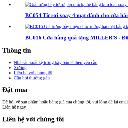
BC054 Tờ rơi xoay 4 mặt dành cho cửa hàng
BC016 Cửa hàng quà tặng MILLER'S - Đồ k
Thông tin
Nhà sản xuất kệ trưng bày bán lẻ theo yêu cầu
Xưởng
Liên hệ với chúng tôi
Câu hỏi thường gặp
Đặt mua
Để hỏi về sản phẩm hoặc bảng giá của chúng tôi, vui lòng để lại email
Liên hệ ngay
Liên hệ với chúng tôi