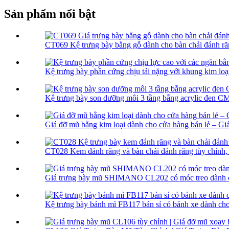
Sản phẩm nổi bật
CT069 Kệ trưng bày bằng gỗ dành cho bàn chải đánh răn
Kệ trưng bày phần cứng chịu tải nặng với khung kim loại
Kệ trưng bày son dưỡng môi 3 tầng bằng acrylic đen CM
Giá đỡ mũ bằng kim loại dành cho cửa hàng bán lẻ – Gi
CT028 Kem đánh răng và bàn chải đánh răng tùy chỉnh, 
Giá trưng bày mũ SHIMANO CL202 có móc treo dành ch
Kệ trưng bày bánh mì FB117 bán sỉ có bánh xe dành cho