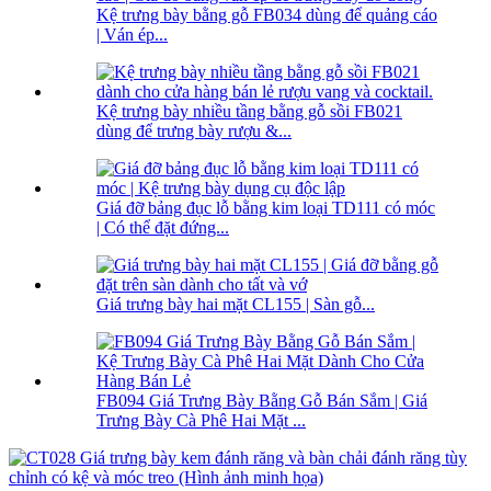
Kệ trưng bày bằng gỗ FB034 dùng để quảng cáo
| Ván ép...
Kệ trưng bày nhiều tầng bằng gỗ sồi FB021
dùng để trưng bày rượu &...
Giá đỡ bảng đục lỗ bằng kim loại TD111 có móc
| Có thể đặt đứng...
Giá trưng bày hai mặt CL155 | Sàn gỗ...
FB094 Giá Trưng Bày Bằng Gỗ Bán Sắm | Giá
Trưng Bày Cà Phê Hai Mặt ...