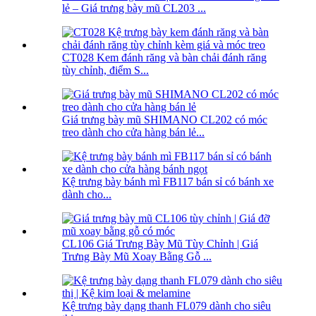
lẻ – Giá trưng bày mũ CL203 ...
CT028 Kem đánh răng và bàn chải đánh răng
tùy chỉnh, điểm S...
Giá trưng bày mũ SHIMANO CL202 có móc
treo dành cho cửa hàng bán lẻ...
Kệ trưng bày bánh mì FB117 bán sỉ có bánh xe
dành cho...
CL106 Giá Trưng Bày Mũ Tùy Chỉnh | Giá
Trưng Bày Mũ Xoay Bằng Gỗ ...
Kệ trưng bày dạng thanh FL079 dành cho siêu