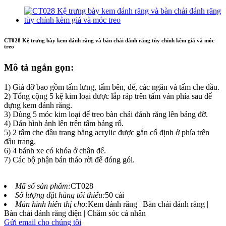
CT028 Kệ trưng bày kem đánh răng và bàn chải đánh răng tùy chỉnh kèm giá và móc
treo
Mô tả ngắn gọn:
1) Giá đỡ bao gồm tấm lưng, tấm bên, đế, các ngăn và tấm che đầu.
2) Tổng cộng 5 kệ kim loại được lắp ráp trên tấm ván phía sau để
đựng kem đánh răng.
3) Dùng 5 móc kim loại để treo bàn chải đánh răng lên bảng đỡ.
4) Dán hình ảnh lên trên tấm bảng rổ.
5) 2 tấm che đầu trang bằng acrylic được gắn cố định ở phía trên
đầu trang.
6) 4 bánh xe có khóa ở chân đế.
7) Các bộ phận bán tháo rời để đóng gói.
Mã số sản phẩm:
CT028
Số lượng đặt hàng tối thiểu:
50 cái
Màn hình hiển thị cho:
Kem đánh răng | Bàn chải đánh răng |
Bàn chải đánh răng điện | Chăm sóc cá nhân
Gửi email cho chúng tôi