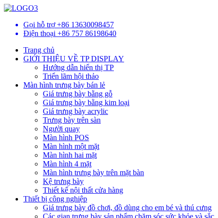
Gọi hỗ trợ
+86 13630098457
Điện thoại
+86 757 86198640
Trang chủ
GIỚI THIỆU VỀ TP DISPLAY
Hướng dẫn hiển thị TP
Triển lãm hội thảo
Màn hình trưng bày bán lẻ
Giá trưng bày bằng gỗ
Giá trưng bày bằng kim loại
Giá trưng bày acrylic
Trưng bày trên sàn
Người quay
Màn hình POS
Màn hình một mặt
Màn hình hai mặt
Màn hình 4 mặt
Màn hình trưng bày trên mặt bàn
Kệ trưng bày
Thiết kế nội thất cửa hàng
Thiết bị công nghiệp
Giá trưng bày đồ chơi, đồ dùng cho em bé và thú cưng
Các gian trưng bày sản phẩm chăm sóc sức khỏe và sắc