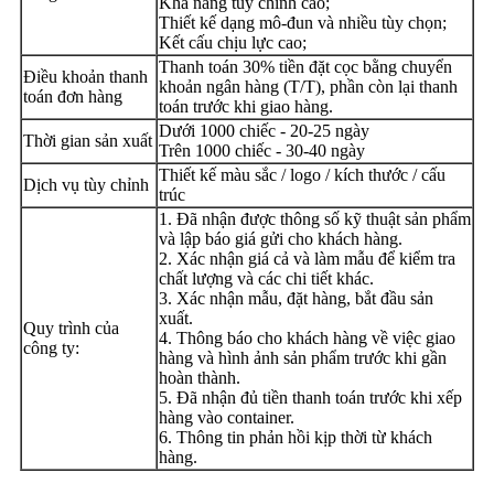
Khả năng tùy chỉnh cao;
Thiết kế dạng mô-đun và nhiều tùy chọn;
Kết cấu chịu lực cao;
Thanh toán 30% tiền đặt cọc bằng chuyển
Điều khoản thanh
khoản ngân hàng (T/T), phần còn lại thanh
toán đơn hàng
toán trước khi giao hàng.
Dưới 1000 chiếc - 20-25 ngày
Thời gian sản xuất
Trên 1000 chiếc - 30-40 ngày
Thiết kế màu sắc / logo / kích thước / cấu
Dịch vụ tùy chỉnh
trúc
1. Đã nhận được thông số kỹ thuật sản phẩm
và lập báo giá gửi cho khách hàng.
2. Xác nhận giá cả và làm mẫu để kiểm tra
chất lượng và các chi tiết khác.
3. Xác nhận mẫu, đặt hàng, bắt đầu sản
xuất.
Quy trình của
4. Thông báo cho khách hàng về việc giao
công ty:
hàng và hình ảnh sản phẩm trước khi gần
hoàn thành.
5. Đã nhận đủ tiền thanh toán trước khi xếp
hàng vào container.
6. Thông tin phản hồi kịp thời từ khách
hàng.