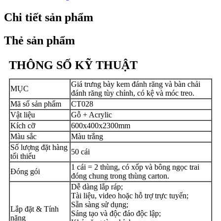
Chi tiết sản phẩm
Thẻ sản phẩm
THÔNG SỐ KỸ THUẬT
Giá trưng bày kem đánh răng và bàn chải
MỤC
đánh răng tùy chỉnh, có kệ và móc treo.
Mã số sản phẩm
CT028
Vật liệu
Gỗ + Acrylic
Kích cỡ
600x400x2300mm
Màu sắc
Màu trắng
Số lượng đặt hàng
50 cái
tối thiểu
1 cái = 2 thùng, có xốp và bông ngọc trai
Đóng gói
đóng chung trong thùng carton.
Dễ dàng lắp ráp;
Tài liệu, video hoặc hỗ trợ trực tuyến;
Sẵn sàng sử dụng;
Lắp đặt & Tính
Sáng tạo và độc đáo độc lập;
năng