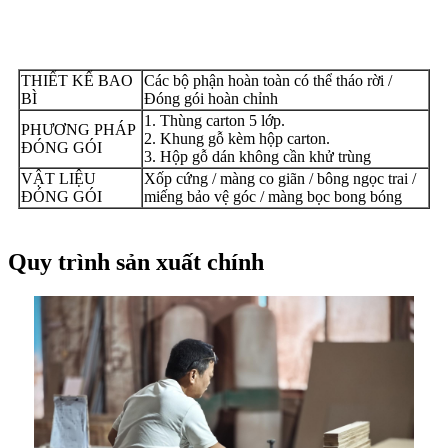
THIẾT KẾ BAO
Các bộ phận hoàn toàn có thể tháo rời /
BÌ
Đóng gói hoàn chỉnh
1. Thùng carton 5 lớp.
PHƯƠNG PHÁP
2. Khung gỗ kèm hộp carton.
ĐÓNG GÓI
3. Hộp gỗ dán không cần khử trùng
VẬT LIỆU
Xốp cứng / màng co giãn / bông ngọc trai /
ĐÓNG GÓI
miếng bảo vệ góc / màng bọc bong bóng
Quy trình sản xuất chính