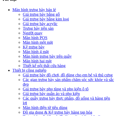
Màn hình trưng bày bán lẻ
Giá trưng bày bằng gỗ
Giá trưng bày bằng kim loại
Giá trưng bày acrylic
Trưng bày trên sàn
Người quay
Màn hình POS
Màn hình một mặt
Kệ trưng bày
Màn hình 4 mặt
Màn hình trưng bày trên quầy
Màn hình hai mặt
Thiết kế nội thất cửa hàng
Thiết bị công nghiệp
Giá trưng bày đồ chơi, đồ dùng cho em bé và thú cưng
Các gian trưng bày sản phẩm chăm sóc sức khỏe và sắc
đẹp
Giá trưng bày phụ tùng và phụ kiện ô tô
Giá trưng bày quần áo và phụ kiện
Các quầy trưng bày thực phẩm, đồ uống và hàng tiện
lợi
Màn hình điện tử tiêu dùng
Đồ gia dụng & Kệ trưng bày hàng tạp hóa