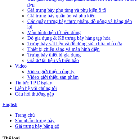
đẹp
Giá trưng bày phụ tùng và phụ kiện ô tô
Giá trưng bày quần áo và phụ kiện
Các quầy trưng bày thực phẩm, đồ uống và hàng tiện
lợi
Màn hình điện tử tiêu dùng
Đồ gia dụng & Kệ trưng bày hàng tạp hóa
Trưng bày vật liệu và đồ dùng sửa chữa nhà cửa
Thiết bị chiếu sáng và màn hình điện
Trưng bày thiết bị gia dụng
Giá đỡ tài liệu và biển báo
Video
Video giới thiệu công ty
Video giới thiệu sản phẩm
Tin tức TP Display
Liên hệ với chúng tôi
Câu hỏi thường gặp
English
Trang chủ
Sản phẩm trưng bày
Giá trưng bày bằng gỗ
Thể loại