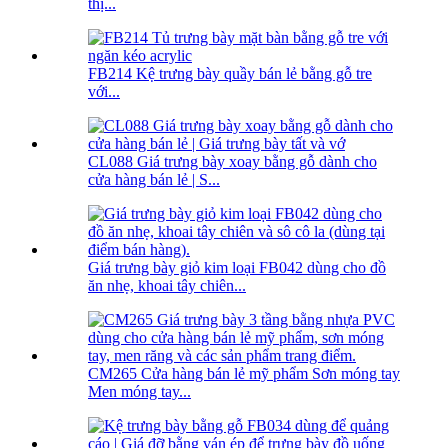
thị...
FB214 Kệ trưng bày quầy bán lẻ bằng gỗ tre
với...
CL088 Giá trưng bày xoay bằng gỗ dành cho
cửa hàng bán lẻ | S...
Giá trưng bày giỏ kim loại FB042 dùng cho đồ
ăn nhẹ, khoai tây chiên...
CM265 Cửa hàng bán lẻ mỹ phẩm Sơn móng tay
Men móng tay...